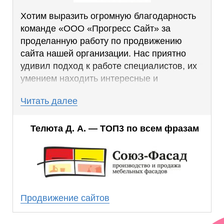
Хотим выразить огромную благодарность
команде «ООО «Прогресс Сайт» за
проделанную работу по продвижению
сайта нашей организации. Нас приятно
удивил подход к работе специалистов, их
умением находить интересные и
эффективные решения, которые дают
Читать далее
отличные результаты.
Благодаря работе, проделанной SEO-
Телюта Д. А. — ТОП3 по всем фразам
специалистами, мы смогли добиться
стабильно высоких позиций по ключевым
запросам.
Результаты совместной работы превзошли
наши ожидания. Мы получили стабильное
Продвижение сайтов
число клиентов из поиска, которое с
каждым месяцем растет.