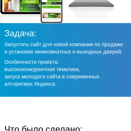
Задача:
Запустить сайт для новой компании по продаже
и установке межкомнатных и выходных дверей.
Особенности проекта:
высококонкурентная тематика,
запуск молодого сайта в современных
алгоритмах Яндекса.
Что было сделано: