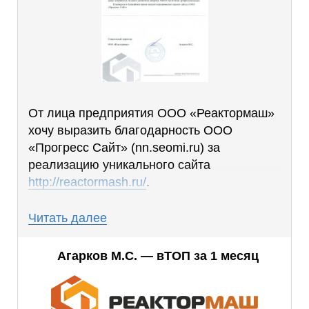
От лица предприятия ООО «Реактормаш»
хочу выразить благодарность ООО
«Прогресс Сайт» (nn.seomi.ru) за
реализацию уникального сайта
http://reactormash.ru/
.
Сайт получился понятным, удобным, были
Читать далее
учтены все наши пожелания, дизайн сразу
понравился. В сроки уложились вовремя.
Агарков М.С. — вТОП за 1 месяц
Работа выполнена профессионально.
Планируем в ближайшее время заказать в