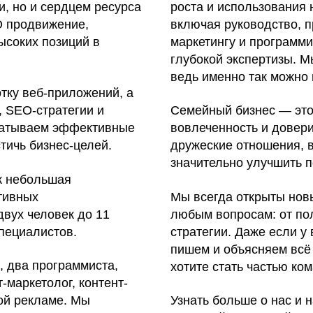
и, но и сердцем ресурса
роста и использования 
O продвижение,
включая руководство, 
ысоких позиций в
маркетингу и программ
глубокой экспертизы. М
ведь именно так можно 
тку веб-приложений, а
, SEO-стратегии и
Семейный бизнес — эт
батываем эффективные
вовлеченность и довери
тичь бизнес-целей.
дружеские отношения, 
значительно улучшить п
к небольшая
ативных
Мы всегда открыты нов
двух человек до 11
любым вопросам: от по
пециалистов.
стратегии. Даже если у
пишем и объясняем всё 
, два программиста,
хотите стать частью ко
-маркетолог, контент-
ной рекламе. Мы
Узнать больше о нас и 