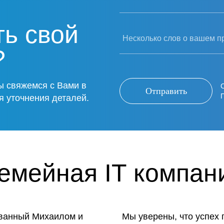
ть свой
Несколько слов о вашем п
?
ы свяжемся с Вами в
Отправить
я уточнения деталей.
емейная IT компан
ованный Михаилом и
Мы уверены, что успех 