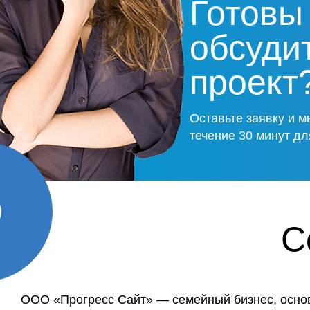
Готовы
обсуди
проект
Оставьте заявку и м
течение 30 минут дл
С
ООО «Прогресс Сайт» — семейный бизнес, осн