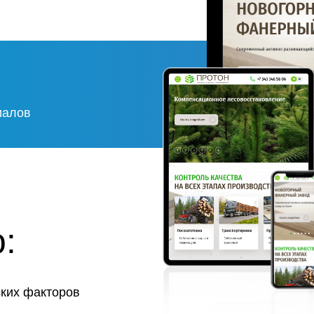
иалов
:
ских факторов